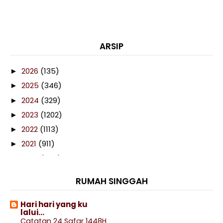
ARSIP
2026
(135)
►
2025
(346)
►
2024
(329)
►
2023
(1202)
►
2022
(1113)
►
2021
(911)
►
2020
(460)
►
2019
(238)
►
RUMAH SINGGAH
2018
(141)
►
2017
(359)
►
Hari hari yang ku
lalui...
2016
(538)
►
Catatan 24 Safar 1448H