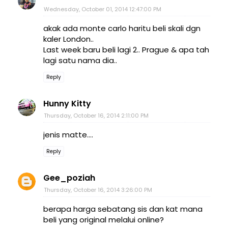
Wednesday, October 01, 2014 12:47:00 PM
akak ada monte carlo haritu beli skali dgn
kaler London..
Last week baru beli lagi 2.. Prague & apa tah
lagi satu nama dia..
Reply
Hunny Kitty
Thursday, October 16, 2014 2:11:00 PM
jenis matte....
Reply
Gee_poziah
Thursday, October 16, 2014 3:26:00 PM
berapa harga sebatang sis dan kat mana
beli yang original melalui online?