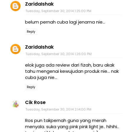
ZaridaIshak
Tuesday, September 30, 2014 1:25:00 PM
belum pernah cuba lagi jenama nie...
Reply
ZaridaIshak
Tuesday, September 30, 2014 1:26:00 PM
elok juga ada review dari fizah, baru akak
tahu mengenai kewujudan produk nie... nak
cuba juga nie...
Reply
Cik Rose
Tuesday, September 30, 2014 2:14:00 PM
Ros pun takpernah guna yang merah
menyala. suka yang pink pink light je.. hihihi..