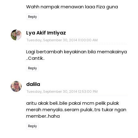
Wahh nampak menawan laaa Fiza guna
Reply
Lya Akif Imtiyaz
Tuesday, September 30, 2014 11:00:00 AM
Lagi bertambah keyakinan bila memakainya
..Cantik..
Reply
dalila
Tuesday, September 30, 2014 12:53:00 PM
aritu akak beli..bile pakai mcm pelik pulak
merah menyala..seram pulak..trs tukar ngan
member..haha
Reply