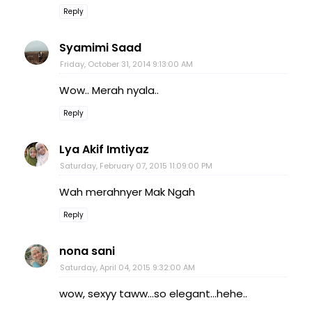
Reply
Syamimi Saad
Friday, October 31, 2014 9:13:00 AM
Wow.. Merah nyala..
Reply
Lya Akif Imtiyaz
Saturday, February 07, 2015 11:09:00 PM
Wah merahnyer Mak Ngah
Reply
nona sani
Saturday, April 04, 2015 9:32:00 AM
wow, sexyy taww...so elegant...hehe..