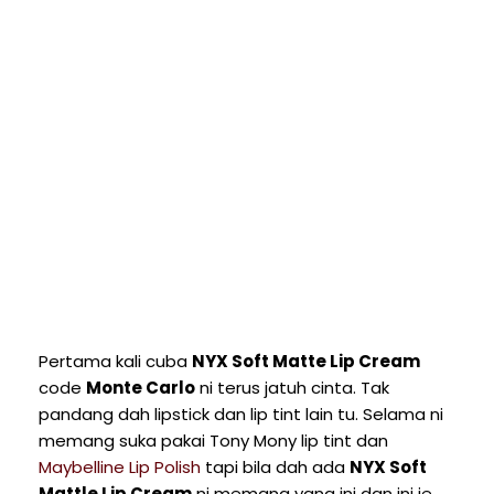
Pertama kali cuba
NYX Soft Matte Lip Cream
code
Monte Carlo
ni terus jatuh cinta. Tak
pandang dah lipstick dan lip tint lain tu. Selama ni
memang suka pakai
Tony Mony lip tint
dan
Maybelline Lip Polish
tapi bila dah ada
NYX Soft
Mattle Lip Cream
ni memang yang ini dan ini je