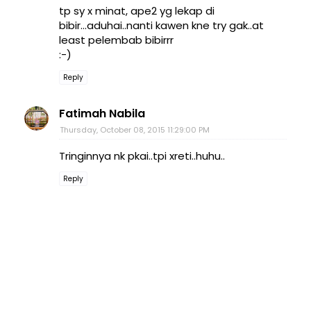
tp sy x minat, ape2 yg lekap di
bibir...aduhai..nanti kawen kne try gak..at
least pelembab bibirrr
:-)
Reply
Fatimah Nabila
Thursday, October 08, 2015 11:29:00 PM
Tringinnya nk pkai..tpi xreti..huhu..
Reply