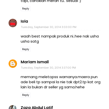
tapi, cantiklah merah tu.. sesuai :)
Reply
Iola
Tuesday, September 30, 2014 3:03:00 PM
waah best nampak produk ni..hee nak usha
usha satg
Reply
Mariam Ismail
Tuesday, September 30, 2014 3:37:00 PM
memang meletopss warnanya.maera pun
ade beli tp sampai la nie tak dpt2.tp kat org
lain la bukan dr seller yg sama.hehe
Reply
Zaza Abdul Latif