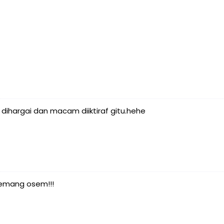
a dihargai dan macam diiktiraf gitu.hehe
 memang osem!!!