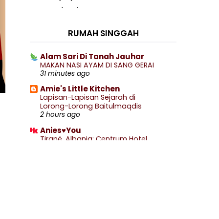
2020
(460)
►
2019
(238)
►
RUMAH SINGGAH
2018
(141)
►
2017
(359)
►
Alam Sari Di Tanah Jauhar
MAKAN NASI AYAM DI SANG GERAI
2016
(538)
►
31 minutes ago
2015
(402)
►
Amie's Little Kitchen
2014
(197)
Lapisan-Lapisan Sejarah di
►
Lorong-Lorong Baitulmaqdis
2013
(29)
►
2 hours ago
2012
(13)
►
Anies♥You
Tiranë, Albania: Centrum Hotel
2011
(32)
▼
3 hours ago
December
(3)
►
Afzan Sidi
November
(9)
►
MENU MINGGU INI
4 hours ago
October
(7)
▼
Disebalik Kota Keriangan Genting
.: Ceritera Kehidupan :.
Higlands, Ada Amb...
.: PURDAH BUKAN FESYEN :.
5 hours ago
The mysterious makcik