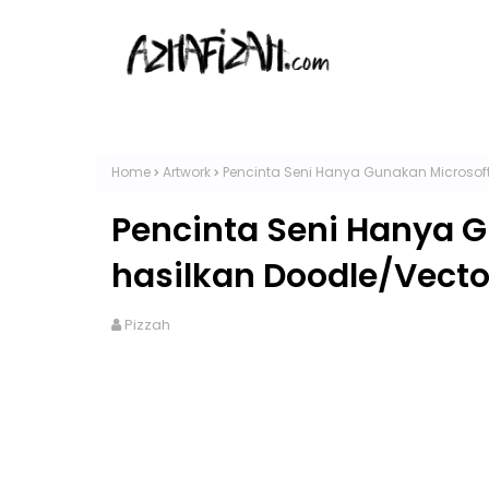
Home
Artwork
Pencinta Seni Hanya Gunakan Microsoft
Pencinta Seni Hanya G
hasilkan Doodle/Vecto
Pizzah