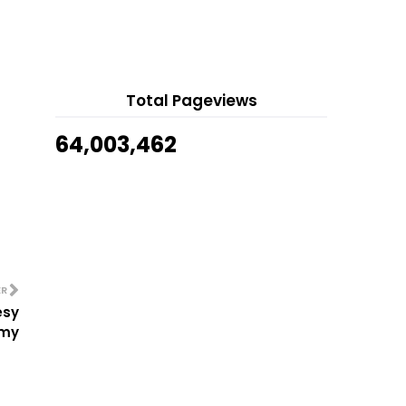
Show All
Resepi Spaghetti/Pasta
Carbonara Cheesy Creamy
Pencinta Seni Hanya Gunakan
Microsoft Excel Untuk ...
Total Pageviews
Maksud Nasi Minyak
Resepi : Puding Triffle
64,003,462
Sihatimerahjambu
Resepi : Ikan Siakap Kukus
September
(2)
►
August
(1)
►
July
(2)
►
June
(1)
►
ER
esy
May
(1)
►
my
April
(1)
►
March
(3)
►
February
(2)
►