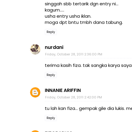
singgah sbb tertarik dgn entry ni...
kagum.....
usha entry usha iklan.
moga dpt bntu tmbh dana tabung.
Reply
nurdani
Friday, October 28, 2011 2:36:00 PM
terima kasih fiza. tak sangka karya say
Reply
INNANIE ARIFFIN
Friday, October 28, 2011 2:42:00 PM
tu lah kan fiza... gempak gile dia lukis.
Reply