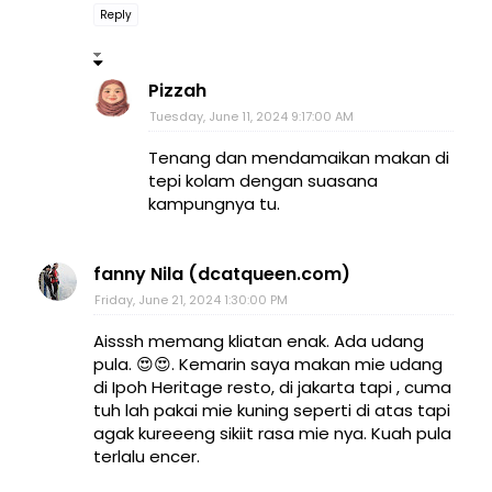
Reply
Pizzah
Tuesday, June 11, 2024 9:17:00 AM
Tenang dan mendamaikan makan di
tepi kolam dengan suasana
kampungnya tu.
fanny Nila (dcatqueen.com)
Friday, June 21, 2024 1:30:00 PM
Aisssh memang kliatan enak. Ada udang
pula. 😍😍. Kemarin saya makan mie udang
di Ipoh Heritage resto, di jakarta tapi , cuma
tuh lah pakai mie kuning seperti di atas tapi
agak kureeeng sikiit rasa mie nya. Kuah pula
terlalu encer.