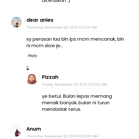
diteruskan :)
dear anies
Thursday, November 28, 2019 10:11:00 AM
sy perasan laa bln lps mcm mencanak, bln
ni mcm slow je...
Reply
Pizzah
Friday, November 29, 2019 3:53:00 AM
ye betul. Bulan lepas memang
menaik banyak..bulan ni turun
mendadak terus.
Anum
Thursday, November 28, 2019 10:19:00 AM