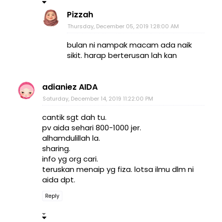
Pizzah
Thursday, December 05, 2019 1:28:00 AM
bulan ni nampak macam ada naik
sikit. harap berterusan lah kan
adianiez AIDA
Saturday, December 14, 2019 11:22:00 PM
cantik sgt dah tu.
pv aida sehari 800-1000 jer.
alhamdulillah la.
sharing.
info yg org cari.
teruskan menaip yg fiza. lotsa ilmu dlm ni
aida dpt.
Reply