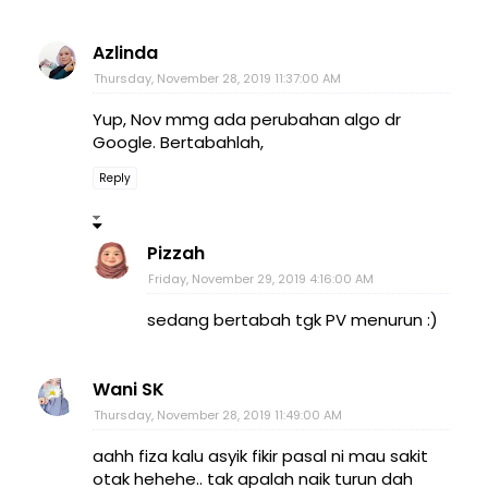
Azlinda
Thursday, November 28, 2019 11:37:00 AM
Yup, Nov mmg ada perubahan algo dr
Google. Bertabahlah,
Reply
Pizzah
Friday, November 29, 2019 4:16:00 AM
sedang bertabah tgk PV menurun :)
Wani SK
Thursday, November 28, 2019 11:49:00 AM
aahh fiza kalu asyik fikir pasal ni mau sakit
otak hehehe.. tak apalah naik turun dah