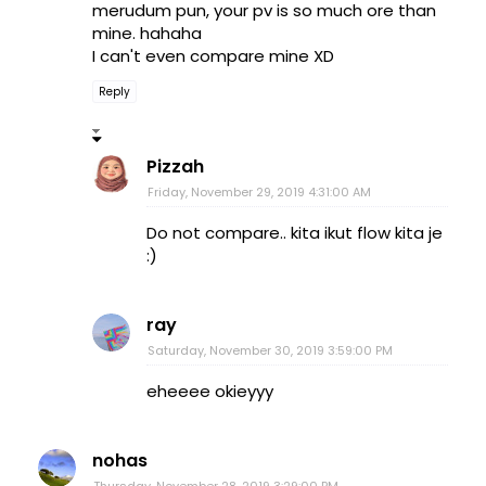
merudum pun, your pv is so much ore than
mine. hahaha
I can't even compare mine XD
Reply
Pizzah
Friday, November 29, 2019 4:31:00 AM
Do not compare.. kita ikut flow kita je
:)
ray
Saturday, November 30, 2019 3:59:00 PM
eheeee okieyyy
nohas
Thursday, November 28, 2019 3:29:00 PM