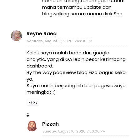
samalah kurang faham gak tu..buat
mana termampu update dan
blogwalking sama macam kak Sha
Reyne Raea
Saturday, August 15, 2020 6:48:00 PM
Kalau saya malah beda dari google
analytic, yang di GA lebih besar ketimbang
dashboard.
By the way pageview blog Fiza bagus sekali
ya.
Saya masih berjuang nih biar pageviewnya
meningkat :)
Reply
Pizzah
Sunday, August 16, 2020 2:36:00 PM