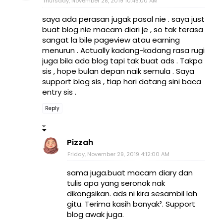
Thursday, November 28, 2019 10:45:00 AM
saya ada perasan jugak pasal nie . saya just
buat blog nie macam diari je , so tak terasa
sangat la bile pageview atau earning
menurun . Actually kadang-kadang rasa rugi
juga bila ada blog tapi tak buat ads . Takpa
sis , hope bulan depan naik semula . Saya
support blog sis , tiap hari datang sini baca
entry sis .
Reply
Pizzah
Friday, November 29, 2019 4:12:00 AM
sama juga.buat macam diary dan
tulis apa yang seronok nak
dikongsikan. ads ni kira sesambil lah
gitu. Terima kasih banyak². Support
blog awak juga.