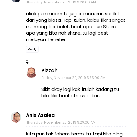
Thursday, November 28, 2019 9:20:00 AM
akak pun mcam tu jugak..menurun sedikit
dari yang biasa..Tapi tulah, kalau fikir sangat
memang tak boleh buat ape pun.Share
apa yang kita nak share..tu lagi best
melayan..hehehe
Reply
Pizzah
Friday, November 29, 2019 3:33:00 AM
Sikit okay lagi kak. itulah kadang tu
bila fikir buat stress je kan.
Anis Azalea
Thursday, November 28, 2019 9:29:00 AM
Kita pun tak faham terms tu..tapi kita blog