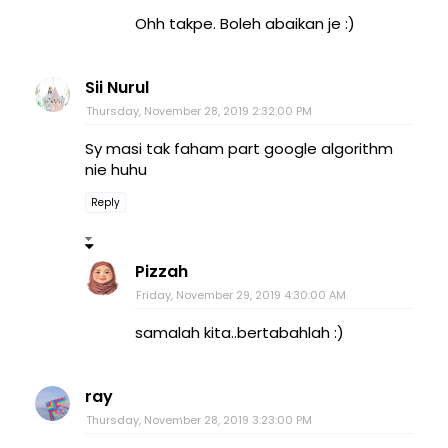
Ohh takpe. Boleh abaikan je :)
Sii Nurul
Thursday, November 28, 2019 2:32:00 PM
Sy masi tak faham part google algorithm
nie huhu
Reply
Pizzah
Friday, November 29, 2019 4:30:00 AM
samalah kita..bertabahlah :)
ray
Thursday, November 28, 2019 3:23:00 PM