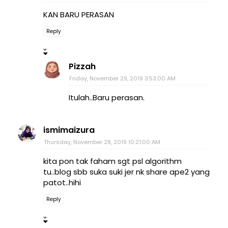
KAN BARU PERASAN
Reply
Pizzah
Friday, November 29, 2019 3:53:00 AM
Itulah..Baru perasan.
ismimaizura
Thursday, November 28, 2019 10:21:00 AM
kita pon tak faham sgt psl algorithm
tu..blog sbb suka suki jer nk share ape2 yang
patot..hihi
Reply