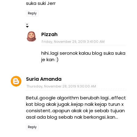
suka suki Jerr
Reply
Pizzah
Friday, November 29, 2019 3:41:00 AM
hihi..lagi seronok kalau blog suka suka
je kan :)
Suria Amanda
Thursday, November 28, 2019 9:30:00 AM
Betul..google algorithm berubah lagi...effect
kat blog akak jugak..kejap naik kejap turun x
consistent..apapun akak ok je sebab tujuan
asal ada blog sebab nak berkongsi..kan...
Reply