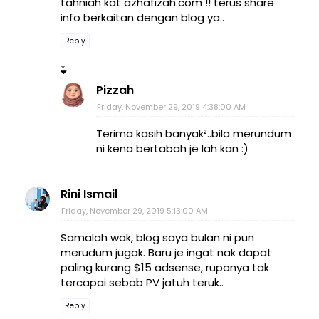
tahniah kat azhafizah.com !! terus share
info berkaitan dengan blog ya..
Reply
Pizzah
Friday, November 29, 2019 4:38:00 AM
Terima kasih banyak²..bila merundum
ni kena bertabah je lah kan :)
Rini Ismail
Friday, November 29, 2019 5:13:00 AM
Samalah wak, blog saya bulan ni pun
merudum jugak. Baru je ingat nak dapat
paling kurang $15 adsense, rupanya tak
tercapai sebab PV jatuh teruk..
Reply