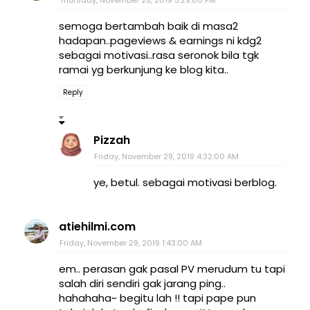
semoga bertambah baik di masa2
hadapan..pageviews & earnings ni kdg2
sebagai motivasi..rasa seronok bila tgk
ramai yg berkunjung ke blog kita..
Reply
Pizzah
Friday, November 29, 2019 4:32:00 AM
ye, betul. sebagai motivasi berblog.
atiehilmi.com
Friday, November 29, 2019 1:43:00 AM
em.. perasan gak pasal PV merudum tu tapi
salah diri sendiri gak jarang ping..
hahahaha~ begitu lah !! tapi pape pun