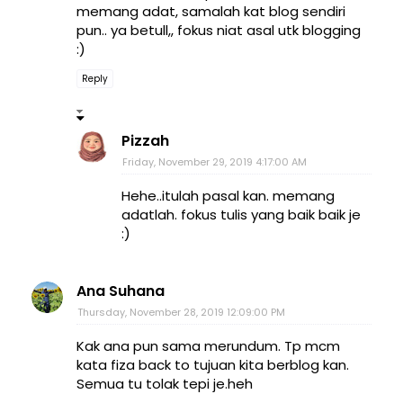
memang adat, samalah kat blog sendiri
pun.. ya betull,, fokus niat asal utk blogging
:)
Reply
Pizzah
Friday, November 29, 2019 4:17:00 AM
Hehe..itulah pasal kan. memang
adatlah. fokus tulis yang baik baik je
:)
Ana Suhana
Thursday, November 28, 2019 12:09:00 PM
Kak ana pun sama merundum. Tp mcm
kata fiza back to tujuan kita berblog kan.
Semua tu tolak tepi je.heh