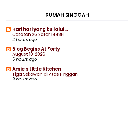
2020
(460)
►
2019
(238)
▼
RUMAH SINGGAH
December
(16)
►
November
(29)
▼
Hari hari yang ku lalui...
Syiling Lama Vs Syiling Baru
Catatan 26 Safar 1448H
4 hours ago
Novel English Yang Terabai
Blog Begins At Forty
Sepinggan Mee Goreng Dan Secawan Teh O
August 10, 2026
Panas
6 hours ago
Pageviews Merundum, Earnings Juga Merundum
Amie's Little Kitchen
Tiga Sekawan di Atas Pinggan
Tersuka Dengan Ceramic Pots KAISON
8 hours ago
Beli Water Plant Aquariuam Cambomba
Aquatica Untuk...
BIDASARI
Akhirnya Selepas 3 Minggu
Hadiah Buku Resepi Makan Malam Romantis dari
9 hours ago
Blogg...
Pencarian Jiwa Diri Saya
Cambugahay Falls Philippines Sumpah Lawa!
Rezeki Sebagai Tukang Komen Utama Bulan
Julai Dan Penangkap Nombor 2 000 000
Cuba DIY Macrame Feather. Mudah Je Rupanya
11 hours ago
Nak buat!
Show All