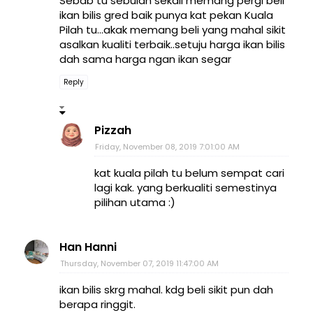
Sebab tu sebulan sekali memang pergi beli
ikan bilis gred baik punya kat pekan Kuala
Pilah tu...akak memang beli yang mahal sikit
asalkan kualiti terbaik..setuju harga ikan bilis
dah sama harga ngan ikan segar
Reply
Pizzah
Friday, November 08, 2019 7:01:00 AM
kat kuala pilah tu belum sempat cari
lagi kak. yang berkualiti semestinya
pilihan utama :)
Han Hanni
Thursday, November 07, 2019 11:47:00 AM
ikan bilis skrg mahal. kdg beli sikit pun dah
berapa ringgit.