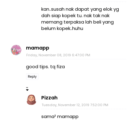
kan..susah nak dapat yang elok yg
dah siap kopek tu. nak tak nak
memang terpaksa lah beli yang
belum kopek..huhu
mamapp
Friday, November 08, 2019 6:47:00 PM
good tips. tq fiza
Reply
Pizzah
Tuesday, November 12, 2019 7:52:00 PM
sama² mamapp