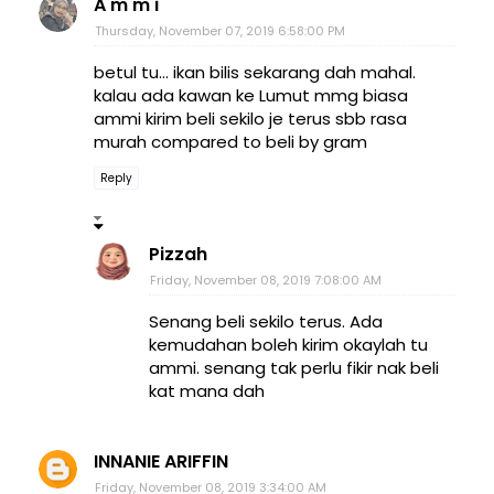
A m m i
Thursday, November 07, 2019 6:58:00 PM
betul tu... ikan bilis sekarang dah mahal.
kalau ada kawan ke Lumut mmg biasa
ammi kirim beli sekilo je terus sbb rasa
murah compared to beli by gram
Reply
Pizzah
Friday, November 08, 2019 7:08:00 AM
Senang beli sekilo terus. Ada
kemudahan boleh kirim okaylah tu
ammi. senang tak perlu fikir nak beli
kat mana dah
INNANIE ARIFFIN
Friday, November 08, 2019 3:34:00 AM