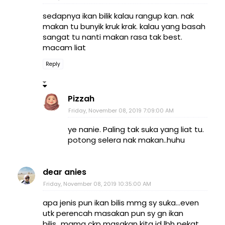
sedapnya ikan bilik kalau rangup kan. nak
makan tu bunyik kruk krak. kalau yang basah
sangat tu nanti makan rasa tak best.
macam liat
Reply
Pizzah
Friday, November 08, 2019 7:09:00 AM
ye nanie. Paling tak suka yang liat tu.
potong selera nak makan..huhu
dear anies
Friday, November 08, 2019 10:35:00 AM
apa jenis pun ikan bilis mmg sy suka...even
utk perencah masakan pun sy gn ikan
bilis...mama ckp masakan kita jd lbh pekat