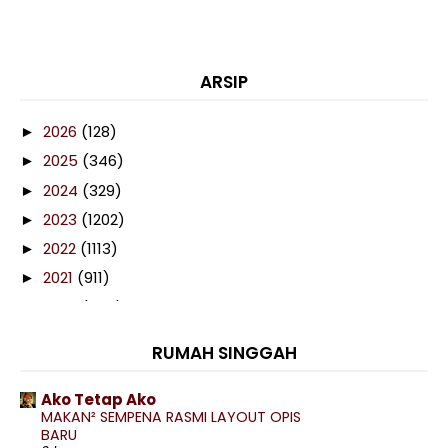
ARSIP
2026
(128)
►
2025
(346)
►
2024
(329)
►
2023
(1202)
►
2022
(1113)
►
2021
(911)
►
2020
(460)
►
2019
(238)
▼
RUMAH SINGGAH
December
(16)
►
November
(29)
►
Ako Tetap Ako
MAKAN² SEMPENA RASMI LAYOUT OPIS
October
(37)
►
BARU