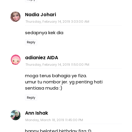
Nadia Johari
Thursday, February 14, 2019 3:03:00 AM
sedapnya kek dia
Reply
adianiez AIDA
Thursday, February 14, 2019 11:50:00 PM
moga terus bahagia ye fiza.
umur tu nombor jer. yg penting hati
sentiasa muda :)
Reply
Ann Ishak
Monday, March 18, 2019 11:45:00 PM
happy belated birthday fiza :D