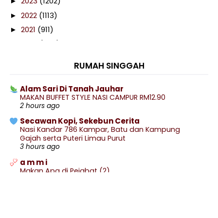
2023
(1202)
►
2022
(1113)
►
2021
(911)
►
2020
(460)
►
2019
(238)
▼
RUMAH SINGGAH
December
(16)
►
November
(29)
►
Alam Sari Di Tanah Jauhar
MAKAN BUFFET STYLE NASI CAMPUR RM12.90
October
(37)
►
2 hours ago
September
(27)
►
Secawan Kopi, Sekebun Cerita
August
(18)
►
Nasi Kandar 786 Kampar, Batu dan Kampung
Gajah serta Puteri Limau Purut
July
(23)
►
3 hours ago
June
(7)
►
a m m i
May
(5)
►
Makan Apa di Pejabat (2)
6 hours ago
April
(3)
►
.: Ceritera Kehidupan :.
March
(7)
►
.: GANGGUAN SISTEM BLOGGER :.
10 hours ago
February
(22)
▼