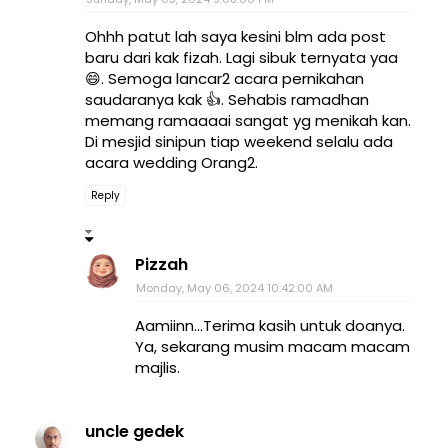
Ohhh patut lah saya kesini blm ada post
baru dari kak fizah. Lagi sibuk ternyata yaa
😄. Semoga lancar2 acara pernikahan
saudaranya kak 👍. Sehabis ramadhan
memang ramaaaai sangat yg menikah kan.
Di mesjid sinipun tiap weekend selalu ada
acara wedding Orang2.
Reply
Pizzah
Monday, May 06, 2024 10:42:00 AM
Aamiinn...Terima kasih untuk doanya.
Ya, sekarang musim macam macam
majlis.
uncle gedek