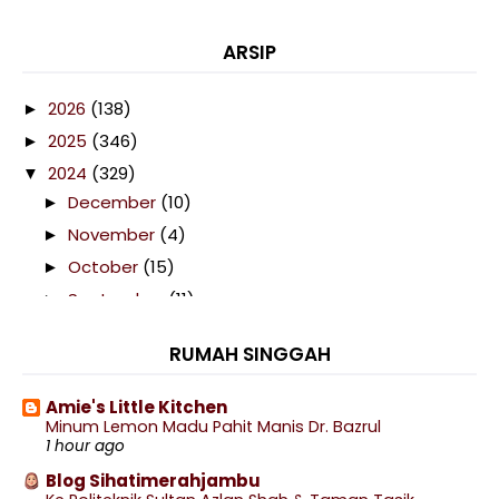
ARSIP
2026
(138)
►
2025
(346)
►
2024
(329)
▼
December
(10)
►
November
(4)
►
October
(15)
►
September
(11)
►
August
(15)
►
RUMAH SINGGAH
July
(20)
►
June
(12)
►
Amie's Little Kitchen
Minum Lemon Madu Pahit Manis Dr. Bazrul
May
(11)
▼
1 hour ago
Makan Malam di Meq Nor Kitchen in The Garden,
Labu
Blog Sihatimerahjambu