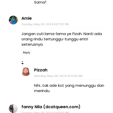
Sama².
Amie
Sunday, May 05, 2024 9:07:00 PM
Jangan cuti lama-lama ye Fizah. Nanti ada
orang rindu tertunggu-tunggu entri
seterusnya.
Reply
Pizzah
Monday, May 06, 2024 10:11:00 AM
hihi...tak ade kot yang menunggu dan
merindu.
fanny Nila (dcatqueen.com)
Sunday, May 05, 2024 9:08:00 PM