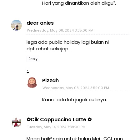
Hari yang dinantikan oleh cikgu².
dear anies
Wednesday, May 08, 2024 3:35:00 PM
lega ada public holiday lagi bulan ni
dpt rehat sekejap...
Reply
Pizzah
Wednesday, May 08, 2024 3:59:00 PM
Kann...ada lah jugak cutinya.
✿Cik Cappuccino Latte ✿
Tuesday, May 14, 2024 7:39:00 PM
Moga baik² saja untuk bulan Mei . CCL pun