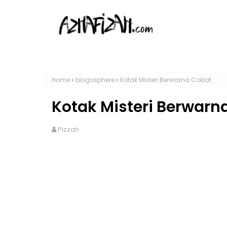
Home
blogosphere
Kotak Misteri Berwarna Coklat
Kotak Misteri Berwarn
Pizzah