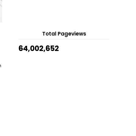
4 hours ago
Sambutan Maulidur Rasul
1442H/2020M Sangat Berbeza.
Show All
Drama : Lelaki Lingkungan Cinta
Episod 4
Cara Defrost Daging, Ayam Dan
Total Pageviews
Ikan Cepat Dan Mudah...
Kopi Ala Kopitiam (Kedai Kopi)
64,002,652
Cara Buat Biskut Butang Warna
Warni
n
Drama : Lelaki Lingkungan Cinta
Episod 3
Resipi Sambal Petai Ikan Bilis
Belimbing Buluh
Sama Tapi Tak Serupa. Itu Bukan
Dia.
Drama : Lelaki Lingkungan Cinta
Episod 2
Resipi Telur Dadar kucai Paling
Mudah Bila Mood Ma...