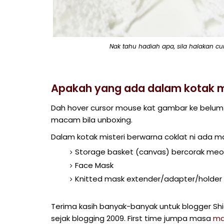
Nak tahu hadiah apa, sila halakan c
Apakah yang ada dalam kotak mi
Dah hover cursor mouse kat gambar ke belum? M
macam bila unboxing.
Dalam kotak misteri berwarna coklat ni ada 
Storage basket (canvas) bercorak me
Face Mask
Knitted mask extender/adapter/holder
Terima kasih banyak-banyak untuk blogger Shi
sejak blogging 2009. First time jumpa masa
ma