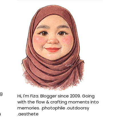
ng
Hi, I'm Fiza. Blogger since 2009. Going
with the flow & crafting moments into
memories. .photophile .outdoorsy
u
.aesthete