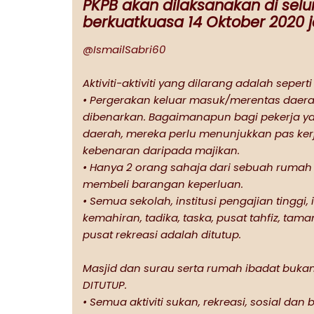
PKPB akan dilaksanakan di selu
berkuatkuasa 14 Oktober 2020 
@IsmailSabri60
Aktiviti-aktiviti yang dilarang adalah seperti 
• Pergerakan keluar masuk/merentas daera
dibenarkan. Bagaimanapun bagi pekerja y
daerah, mereka perlu menunjukkan pas kerj
kebenaran daripada majikan.
• Hanya 2 orang sahaja dari sebuah rumah
membeli barangan keperluan.
• Semua sekolah, institusi pengajian tinggi, i
kemahiran, tadika, taska, pusat tahfiz, t
pusat rekreasi adalah ditutup.
Masjid dan surau serta rumah ibadat buka
DITUTUP.
• Semua aktiviti sukan, rekreasi, sosial da