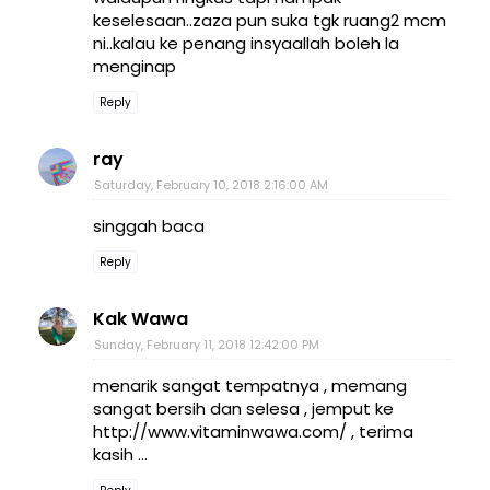
keselesaan..zaza pun suka tgk ruang2 mcm
ni..kalau ke penang insyaallah boleh la
menginap
Reply
ray
Saturday, February 10, 2018 2:16:00 AM
singgah baca
Reply
Kak Wawa
Sunday, February 11, 2018 12:42:00 PM
menarik sangat tempatnya , memang
sangat bersih dan selesa , jemput ke
http://www.vitaminwawa.com/ , terima
kasih ...