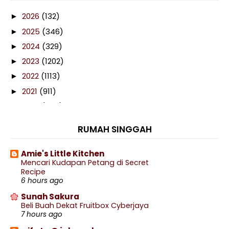
2026
(132)
►
2025
(346)
►
2024
(329)
►
2023
(1202)
►
2022
(1113)
►
2021
(911)
►
2020
(460)
►
2019
(238)
►
RUMAH SINGGAH
2018
(141)
▼
December
(14)
►
Amie's Little Kitchen
Mencari Kudapan Petang di Secret
November
(16)
►
Recipe
October
(21)
►
6 hours ago
September
(16)
►
Sunah Sakura
Beli Buah Dekat Fruitbox Cyberjaya
August
(9)
►
7 hours ago
July
(4)
►