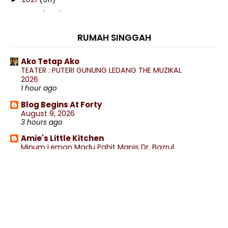
2020
(460)
►
2019
(238)
►
RUMAH SINGGAH
2018
(141)
►
2017
(359)
▼
Ako Tetap Ako
TEATER : PUTERI GUNUNG LEDANG THE MUZIKAL
December
(9)
►
2026
November
(27)
►
1 hour ago
October
(41)
►
Blog Begins At Forty
August 9, 2026
September
(34)
►
3 hours ago
August
(18)
►
Amie's Little Kitchen
July
(14)
►
Minum Lemon Madu Pahit Manis Dr. Bazrul
4 hours ago
June
(32)
►
wife to @ jalan rebung
May
(23)
►
Lepak Rumah Nenek Makan²
5 hours ago
April
(53)
▼
Bunga Tangan Selepas Simpan 3 Tahun Lebih
.: Ceritera Kehidupan :.
.: ENTRY MAKANAN :.
Lantern Tealight Untuk Dekorasi Rumah
5 hours ago