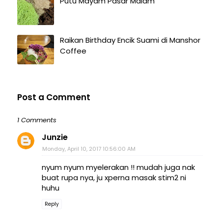
Putu Mayam Pasar Malam
Raikan Birthday Encik Suami di Manshor
Coffee
Post a Comment
1 Comments
Junzie
Monday, April 10, 2017 10:56:00 AM
nyum nyum myelerakan !! mudah juga nak
buat rupa nya, ju xperna masak stim2 ni
huhu
Reply