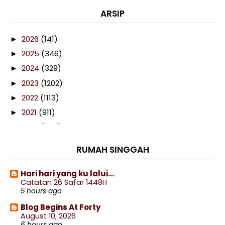
ARSIP
2026
(141)
►
2025
(346)
►
2024
(329)
►
2023
(1202)
►
2022
(1113)
►
2021
(911)
►
2020
(460)
►
2019
(238)
►
RUMAH SINGGAH
2018
(141)
►
2017
(359)
▼
Hari hari yang ku lalui...
Catatan 26 Safar 1448H
December
(9)
►
5 hours ago
November
(27)
►
Blog Begins At Forty
October
(41)
►
August 10, 2026
6 hours ago