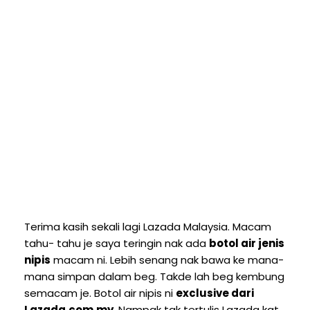
Terima kasih sekali lagi Lazada Malaysia. Macam
tahu- tahu je saya teringin nak ada
botol air jenis
nipis
macam ni. Lebih senang nak bawa ke mana-
mana simpan dalam beg. Takde lah beg kembung
semacam je. Botol air nipis ni
exclusive dari
Lazada.com.my
. Nampak tak tertulis Lazada kat