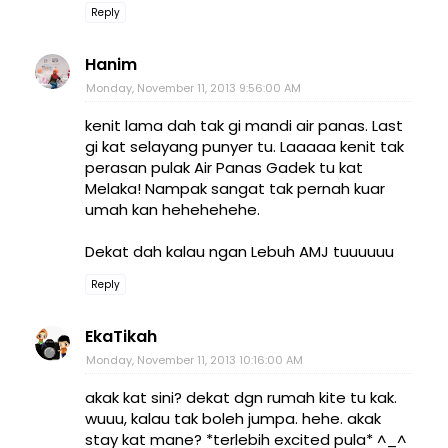
Reply
Hanim
Monday, November 11, 2013 9:56:00 AM
kenit lama dah tak gi mandi air panas. Last
gi kat selayang punyer tu. Laaaaa kenit tak
perasan pulak Air Panas Gadek tu kat
Melaka! Nampak sangat tak pernah kuar
umah kan hehehehehe.
Dekat dah kalau ngan Lebuh AMJ tuuuuuu
Reply
EkaTikah
Monday, November 11, 2013 10:16:00 AM
akak kat sini? dekat dgn rumah kite tu kak.
wuuu, kalau tak boleh jumpa. hehe. akak
stay kat mane? *terlebih excited pula* ^_^