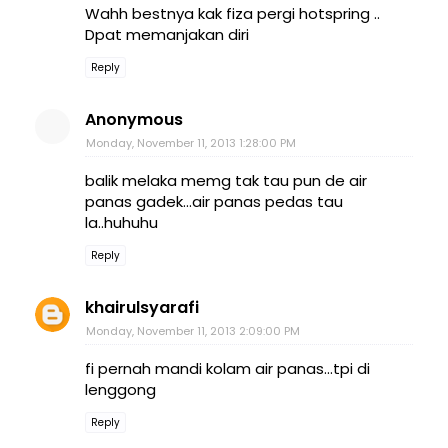
Wahh bestnya kak fiza pergi hotspring ..
Dpat memanjakan diri
Reply
Anonymous
Monday, November 11, 2013 1:28:00 PM
balik melaka memg tak tau pun de air
panas gadek...air panas pedas tau
la..huhuhu
Reply
khairulsyarafi
Monday, November 11, 2013 2:09:00 PM
fi pernah mandi kolam air panas...tpi di
lenggong
Reply