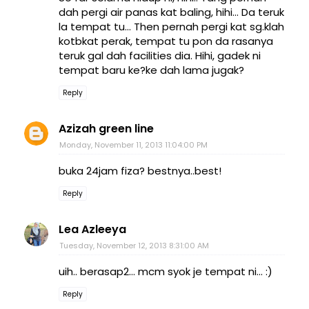
dah pergi air panas kat baling, hihi... Da teruk
la tempat tu... Then pernah pergi kat sg.klah
kotbkat perak, tempat tu pon da rasanya
teruk gal dah facilities dia. Hihi, gadek ni
tempat baru ke?ke dah lama jugak?
Reply
Azizah green line
Monday, November 11, 2013 11:04:00 PM
buka 24jam fiza? bestnya..best!
Reply
Lea Azleeya
Tuesday, November 12, 2013 8:31:00 AM
uih.. berasap2... mcm syok je tempat ni... :)
Reply