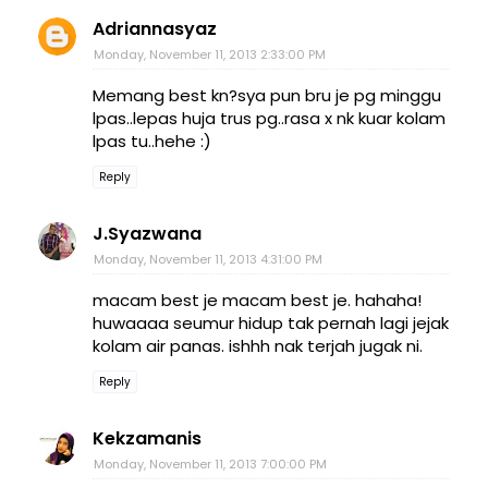
Adriannasyaz
Monday, November 11, 2013 2:33:00 PM
Memang best kn?sya pun bru je pg minggu
lpas..lepas huja trus pg..rasa x nk kuar kolam
lpas tu..hehe :)
Reply
J.Syazwana
Monday, November 11, 2013 4:31:00 PM
macam best je macam best je. hahaha!
huwaaaa seumur hidup tak pernah lagi jejak
kolam air panas. ishhh nak terjah jugak ni.
Reply
Kekzamanis
Monday, November 11, 2013 7:00:00 PM