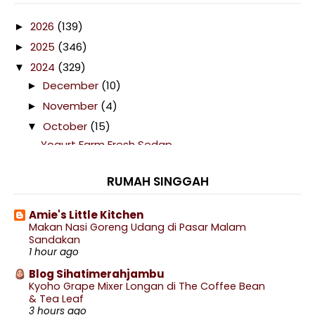
2026
(139)
►
2025
(346)
►
2024
(329)
▼
December
(10)
►
November
(4)
►
October
(15)
▼
Yogurt Farm Fresh Sedap
Casing Handphone Suami vs Isteri
RUMAH SINGGAH
Makan Malam Di Melewar Kitchen Senawang
Makan Malam Di Pine & Dine Cafe Senawang
Amie's Little Kitchen
Hiking Bukit Kepayang Sampai Kepayang Hill
Makan Nasi Goreng Udang di Pasar Malam
Bypass
Sandakan
1 hour ago
Oatside Coffee Latte
Blog Sihatimerahjambu
Ke Pasar Ampangan Seremban Baru
Kyoho Grape Mixer Longan di The Coffee Bean
& Tea Leaf
Hiking Bukit Kepayang Sekejap Je
3 hours ago