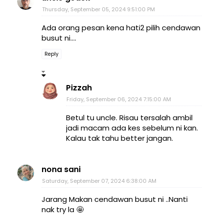
Thursday, September 05, 2024 9:51:00 PM
Ada orang pesan kena hati2 pilih cendawan
busut ni....
Reply
Pizzah
Friday, September 06, 2024 7:15:00 AM
Betul tu uncle. Risau tersalah ambil
jadi macam ada kes sebelum ni kan.
Kalau tak tahu better jangan.
nona sani
Saturday, September 07, 2024 6:38:00 AM
Jarang Makan cendawan busut ni ..Nanti
nak try la 🤩