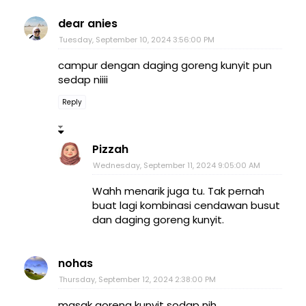
dear anies
Tuesday, September 10, 2024 3:56:00 PM
campur dengan daging goreng kunyit pun
sedap niiii
Reply
Pizzah
Wednesday, September 11, 2024 9:05:00 AM
Wahh menarik juga tu. Tak pernah
buat lagi kombinasi cendawan busut
dan daging goreng kunyit.
nohas
Thursday, September 12, 2024 2:38:00 PM
masak goreng kunyit sodap nih..