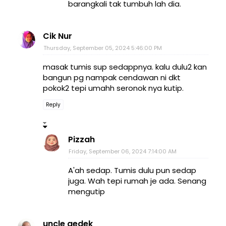
barangkali tak tumbuh lah dia.
Cik Nur
Thursday, September 05, 2024 5:46:00 PM
masak tumis sup sedappnya. kalu dulu2 kan
bangun pg nampak cendawan ni dkt
pokok2 tepi umahh seronok nya kutip.
Reply
Pizzah
Friday, September 06, 2024 7:14:00 AM
A'ah sedap. Tumis dulu pun sedap
juga. Wah tepi rumah je ada. Senang
mengutip
uncle gedek