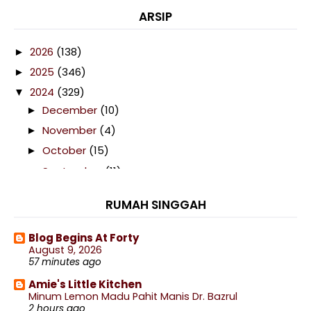
ARSIP
2026
(138)
►
2025
(346)
►
2024
(329)
▼
December
(10)
►
November
(4)
►
October
(15)
►
September
(11)
▼
Pertama Kali Rasa Ubi Lambung Viral
RUMAH SINGGAH
Salam Maulidur Rasul 1446H/ 2024M
Hiking Bukit Kepayang 9.0
Blog Begins At Forty
Dah Pandai Masak Asam Pedas
August 9, 2026
57 minutes ago
Malam Pesona Seni 2024 Di Seremban
Amie's Little Kitchen
Baru Dapat Cuba Rasa Air Limau Jelly Viral
Minum Lemon Madu Pahit Manis Dr. Bazrul
2 hours ago
Cendawan Busut Musim Hujan