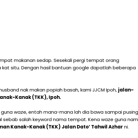
i tempat makanan sedap. Sesekali pergi tempat orang
at situ. Dengan hasil bantuan google dapatlah beberapa
husband nak makan popiah basah, kami JJCM Ipoh,
jalan-
anak-Kanak (TKK), Ipoh.
a guna waze, entah mana-mana lah dia bawa sampai pusin
knikal sebab salah keyword nama tempat. Kena waze guna na
an Kanak-Kanak (TKK) Jalan Dato’ Tahwil Azhar
ni.