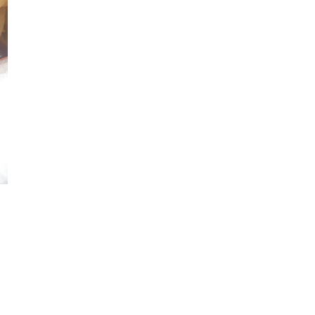
May
(2)
►
April
(16)
►
March
(7)
►
February
(15)
►
January
(13)
►
2017
(359)
►
2016
(538)
►
2015
(402)
►
2014
(197)
►
2013
(29)
►
2012
(13)
►
2011
(32)
►
2010
(10)
►
2009
(1)
►