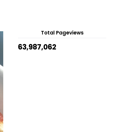
August 5, 2026
Tempah Customize Foldable Big
15 hours ago
Summer Hat Travel
Show All
My Wish List : Althea Top 10 Korean
Beauty Products
Bantuan Sara Hidup 2019 (BSH
Total Pageviews
2019) Membantu Mering...
Review | Sugar Rose Soap Scrub
63,987,062
Thepinkdiamond.co
Senarai Hadiah Kahwin Untuk
Pengantin
Gambar Lebih Cantik dan Cun
Dengan Menggunakan Pre...
November
(16)
►
October
(21)
►
September
(16)
►
August
(9)
►
July
(4)
►
June
(8)
►