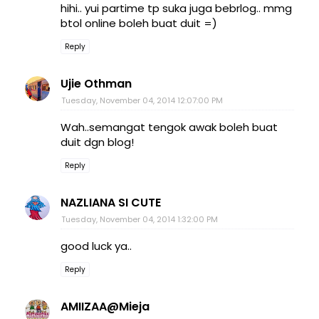
hihi.. yui partime tp suka juga bebrlog.. mmg
btol online boleh buat duit =)
Reply
Ujie Othman
Tuesday, November 04, 2014 12:07:00 PM
Wah..semangat tengok awak boleh buat
duit dgn blog!
Reply
NAZLIANA SI CUTE
Tuesday, November 04, 2014 1:32:00 PM
good luck ya..
Reply
AMIIZAA@Mieja