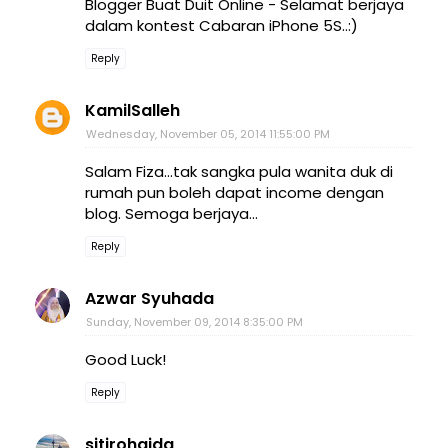
Blogger Buat Duit Online - Selamat berjaya
dalam kontest Cabaran iPhone 5S..:)
Reply
KamilSalleh
Wednesday, November 05, 2014 11:55:00 PM
Salam Fiza...tak sangka pula wanita duk di
rumah pun boleh dapat income dengan
blog. Semoga berjaya...
Reply
Azwar Syuhada
Sunday, November 09, 2014 8:35:00 PM
Good Luck!
Reply
sitirohaida