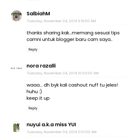
SalbiahM
Tuesday, November 04, 2014 9:19:00 AM
thanks sharing kak...memang sesuai tips
camni untuk blogger baru cam saya..
Reply
nora razalli
Tuesday, November 04, 2014 10:03:00 AM
waaa... dh byk kali cashout nuff tu jeles!
huhu :)
keep it up
Reply
nuyui a.k.a miss YUI
Tuesday, November 04, 2014 11:01:00 AM