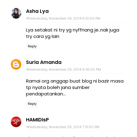
Asha Lya
Wednesday, November 05, 2014 6:10:00 PM
Lya setakat ni try yg nyffnang je..nak juga
try cara yg lain
Reply
Suria Amanda
Wednesday, November 05, 2014 6:45:00 PM
Ramai org anggap buat blog ni bazir masa
tp nyata boleh jana sumber
pendapatankan...
Reply
HAMIDIsP
Wednesday, November 05, 2014 7:13:00 PM