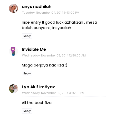
anys nadhilah
Tuesday, November 04, 2014 9:43:00 PM
nice entry !! good luck azhafizah , mesti
boleh punya ni , insyaallah
Reply
Invisible Me
Wednesday, November 05, 2014 12:58:00 AM
Moga berjaya Kak Fiza ;)
Reply
Lya Akif Imtiyaz
Wednesday, November 05, 2014 3:25:00 PM
All the best fiza
Reply