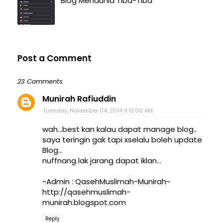
Blog Mendunia Tiba-Tiba
Post a Comment
23 Comments
Munirah Rafiuddin
Tuesday, November 04, 2014 9:13:00 AM
wah...best kan kalau dapat manage blog..
saya teringin gak tapi xselalu boleh update
Blog...
nuffnang lak jarang dapat iklan...
~Admin : QasehMuslimah-Munirah~
http://qasehmuslimah-
munirah.blogspot.com
Reply