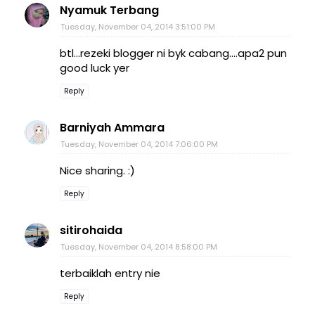
Nyamuk Terbang
Tuesday, November 04, 2014 3:51:00 PM
btl...rezeki blogger ni byk cabang....apa2 pun
good luck yer
Reply
Barniyah Ammara
Tuesday, November 04, 2014 7:06:00 PM
Nice sharing. :)
Reply
sitirohaida
Tuesday, November 04, 2014 8:58:00 PM
terbaiklah entry nie
Reply