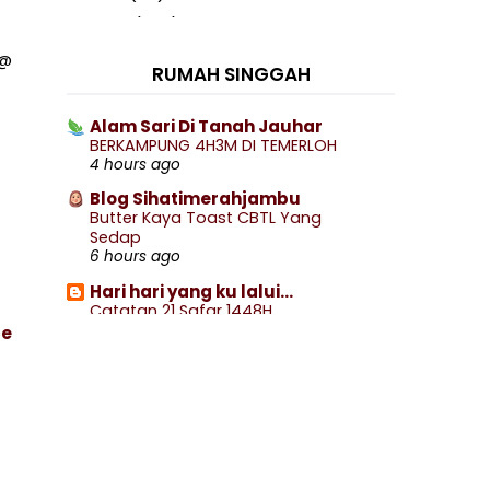
2020
(460)
►
2019
(238)
►
 @
RUMAH SINGGAH
2018
(141)
►
2017
(359)
►
Alam Sari Di Tanah Jauhar
BERKAMPUNG 4H3M DI TEMERLOH
2016
(538)
►
4 hours ago
2015
(402)
►
Blog Sihatimerahjambu
2014
(197)
Butter Kaya Toast CBTL Yang
▼
Sedap
December
(8)
►
6 hours ago
November
(13)
►
Hari hari yang ku lalui...
October
(27)
►
Catatan 21 Safar 1448H
7 hours ago
ce
September
(18)
►
wife to @ jalan rebung
August
(4)
►
Nampaknya Wafi Sudah Beralih
Kasih
July
(23)
►
7 hours ago
June
(18)
▼
Miles of smiles
Tips Sihat dan Segar Berpuasa
Singgah Coach Airways @Freeport