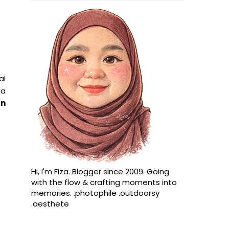
al
sa
an
Hi, I'm Fiza. Blogger since 2009. Going
with the flow & crafting moments into
memories. .photophile .outdoorsy
.aesthete