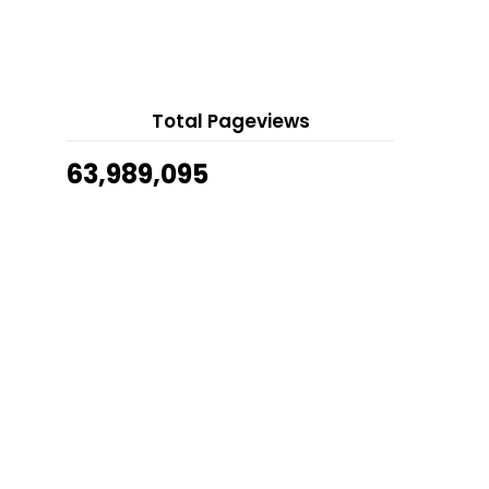
A'Famosa Outlet
Koleksi Ucapan Selamat Hari Raya
7 hours ago
Tudung Bawal Ruffle Murah
Show All
Smartphone Lenovo Murah
Menu Berbuka Puasa Sebulan
Total Pageviews
Char Kuew Teow
Bubur Ayam Special
63,989,095
Tutorial Tudung Bawal Ruffle
Al- Fatihah
3 Layers Tea and 3 Layers Bandung
Resepi Homemade Nasi Ayam
Teknik Asas Berenang
Wordless Wednesday #102 | Cara
Mudah Lipat Stokin
Shawl Roses Printed dan Scented
Sachet Rose Dari B...
Mixed Breed Kittens