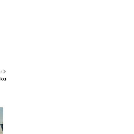
ER
aka