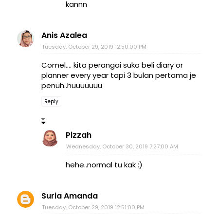
kannn
Anis Azalea
Tuesday, October 29, 2019 12:50:00 PM
Comel.... kita perangai suka beli diary or
planner every year tapi 3 bulan pertama je
penuh..huuuuuuu
Reply
Pizzah
Wednesday, October 30, 2019 7:27:00 AM
hehe..normal tu kak :)
Suria Amanda
Tuesday, October 29, 2019 12:51:00 PM