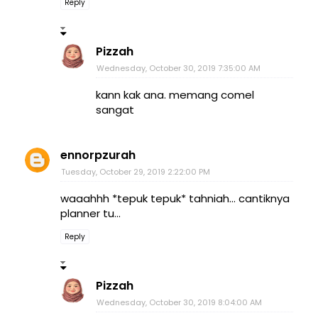
Reply
Pizzah
Wednesday, October 30, 2019 7:35:00 AM
kann kak ana. memang comel
sangat
ennorpzurah
Tuesday, October 29, 2019 2:22:00 PM
waaahhh *tepuk tepuk* tahniah... cantiknya
planner tu...
Reply
Pizzah
Wednesday, October 30, 2019 8:04:00 AM