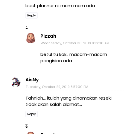
best planner ni..mcm mcm ada
Reply
Pizzah
Wednesday, October 30, 2019 8:16:00 AM
betul tu kak.. macam-macam
pengisian ada
AisNy
Tuesday, October 29, 2019 8:57:00 PM
Tahniah... itulah yang dinamakan rezeki
tidak akan salah alamat...
Reply