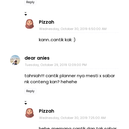
Reply
Pizzah
Wednesday, October 30, 2019 6:50:00 AM
kann..cantik kak :)
dear anies
Tuesday, October 29, 2019 12:09:00 PM
tahniah!!! cantik planner nya mesti x sabar
nk conteng kan? hehehe
Reply
Pizzah
Wednesday, October 30, 2019 7:25:00 AM
hehe..memang cantik dan tak sabar