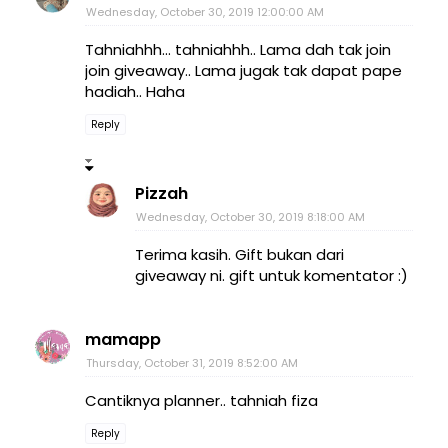
Wednesday, October 30, 2019 12:00:00 AM
Tahniahhh... tahniahhh.. Lama dah tak join
join giveaway.. Lama jugak tak dapat pape
hadiah.. Haha
Reply
Pizzah
Wednesday, October 30, 2019 8:18:00 AM
Terima kasih. Gift bukan dari
giveaway ni. gift untuk komentator :)
mamapp
Thursday, October 31, 2019 8:52:00 AM
Cantiknya planner.. tahniah fiza
Reply