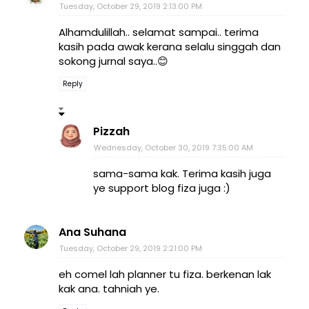
Tuesday, October 29, 2019 2:13:00 PM
Alhamdulillah.. selamat sampai.. terima
kasih pada awak kerana selalu singgah dan
sokong jurnal saya..😊
Reply
Pizzah
Wednesday, October 30, 2019 7:35:00 AM
sama-sama kak. Terima kasih juga
ye support blog fiza juga :)
Ana Suhana
Tuesday, October 29, 2019 2:21:00 PM
eh comel lah planner tu fiza. berkenan lak
kak ana. tahniah ye.