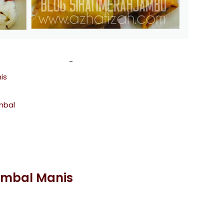
is
mbal
ambal Manis