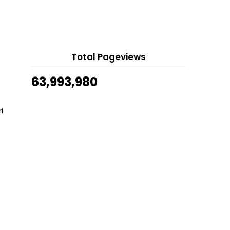
PHOTO DIARY #26/2026
Fesyen Baju Raya Terkini
7 hours ago
Keberkatan Yang Dicari
Show All
Logo Halal Jakim
Prototaip Proton Zaara 2014
Total Pageviews
Application Framy untuk Editing
Video Animasi Comel
63,993,980
Ubat Kurus Murah Yang Berkesan
Ketahui Tarikh Lahir Dari Nombor
i
Telefon
Permohonan Rayuan UPU
Resepi Jeruk Mangga Mudah
Resepi Jejari Roti Bersalut Coklat
dan Nestum
Resepi Churros Mudah dan Sedap
1 111 111 Pageviews Blog
Sihatimerahjambu
Semakan Online Keputusan UPU
2014/2015