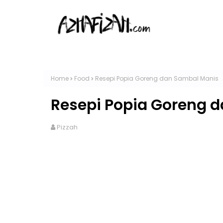
Home
Food
Resepi Popia Goreng dan Sambal Manis
Resepi Popia Goreng 
Pizzah