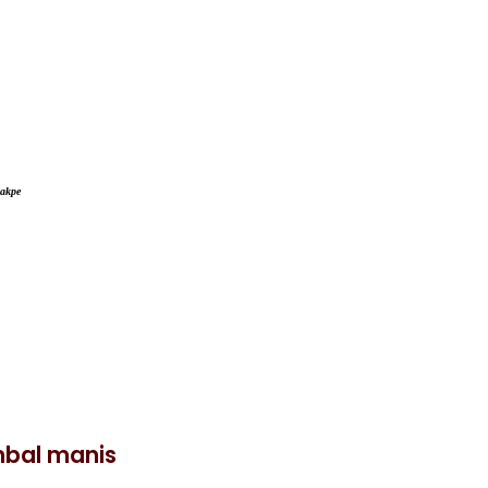
takpe
mbal manis