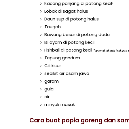
Kacang panjang di potong kecil²
Lobak di sagat halus
Daun sup di potong halus
Taugeh
Bawang besar di potong dadu
Isi ayam di potong kecil
Fishball di potong kecil
*
optional,tak nak letak pun 
Tepung gandum
Cili kisar
sedikit air asam jawa
garam
gula
air
minyak masak
Cara buat popia goreng dan sa