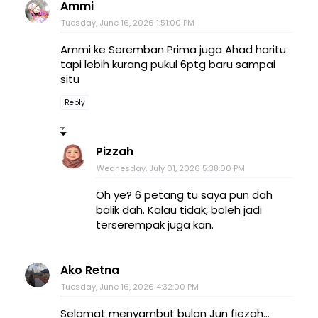
Ammi
Tuesday, June 16, 2026 1:51:00 PM
Ammi ke Seremban Prima juga Ahad haritu
tapi lebih kurang pukul 6ptg baru sampai
situ
Reply
Pizzah
Wednesday, July 01, 2026 5:38:00 PM
Oh ye? 6 petang tu saya pun dah
balik dah. Kalau tidak, boleh jadi
terserempak juga kan.
Ako Retna
Tuesday, June 16, 2026 4:32:00 PM
Selamat menyambut bulan Jun fiezah...