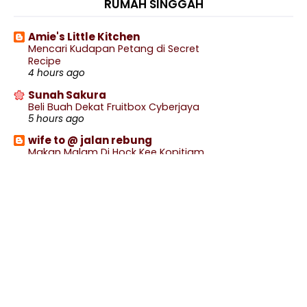
RUMAH SINGGAH
February
(2)
►
January
(1)
►
Amie's Little Kitchen
Mencari Kudapan Petang di Secret
2025
(346)
►
Recipe
4 hours ago
2024
(329)
►
Sunah Sakura
2023
(1202)
►
Beli Buah Dekat Fruitbox Cyberjaya
2022
(1113)
5 hours ago
►
2021
(911)
►
wife to @ jalan rebung
Makan Malam Di Hock Kee Kopitiam
2020
(460)
►
7 hours ago
2019
(238)
►
Blog Sihatimerahjambu
Renew Pasport Online Lebih Mudah
2018
(141)
►
8 hours ago
2017
(359)
►
.: Ceritera Kehidupan :.
2016
(538)
►
.: HACIPUPU UNTUK KAK M :.
10 hours ago
2015
(402)
►
Show All
2014
(197)
►
2013
(29)
►