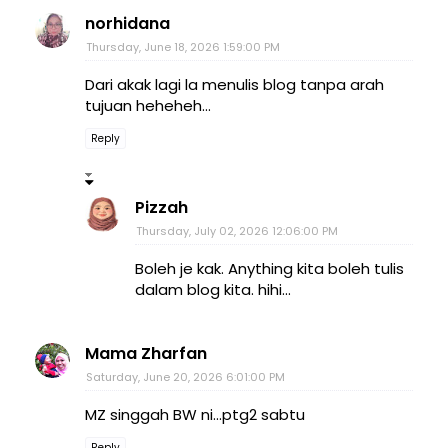
norhidana
Thursday, June 18, 2026 1:59:00 PM
Dari akak lagi la menulis blog tanpa arah
tujuan heheheh...
Reply
Pizzah
Thursday, July 02, 2026 12:06:00 PM
Boleh je kak. Anything kita boleh tulis
dalam blog kita. hihi...
Mama Zharfan
Saturday, June 20, 2026 6:01:00 PM
MZ singgah BW ni...ptg2 sabtu
Reply