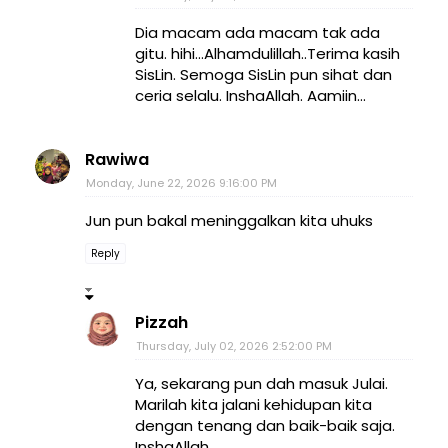
Dia macam ada macam tak ada
gitu. hihi...Alhamdulillah..Terima kasih
SisLin. Semoga SisLin pun sihat dan
ceria selalu. InshaAllah. Aamiin...
Rawiwa
Monday, June 22, 2026 9:16:00 PM
Jun pun bakal meninggalkan kita uhuks
Reply
Pizzah
Thursday, July 02, 2026 2:52:00 PM
Ya, sekarang pun dah masuk Julai.
Marilah kita jalani kehidupan kita
dengan tenang dan baik-baik saja.
InshaAllah.